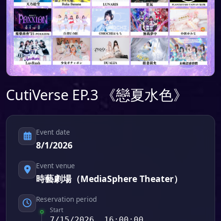
CutiVerse EP.3 《戀夏水色》
Event date
8/1/2026
Event venue
時藝劇場（MediaSphere Theater）
Reservation period
Start
7/15/2026, 16:00:00