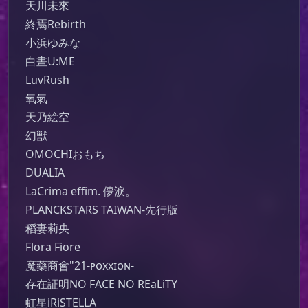
天川未來

終焉Rebirth

小浜ゆみな

白晝U:ME

LuvRush

氧氣

天乃絵空

幻獣

OMOCHIおもち

DUALIA

LaCrima effim. 儚淚。

PLANCKSTARS TAIWAN-先行版

稻妻莉央

Flora Fiore

魔藥商會"21-ᴘᴏxxɪᴏɴ-

存在証明NO FACE NO REaLiTY

虹星iRiSTELLA
