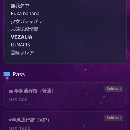
無我夢中

Ruka banana

少女ガチャポン

未確認感情體

𝗩𝗘𝗭𝗔𝗟𝗶𝗔

LUNARIS

星瞳グレア
Pass
Sold out
🎫 早鳥通行證（普通）
800
NT$
Sold out
⭐早鳥通行證（VIP）
1600
NT$