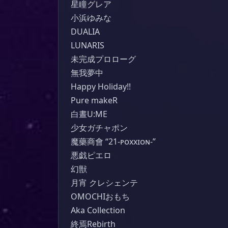
星瞳グレア

小浜ゆみな

DUALIA

LUNARIS

未完成プロローグ

無我夢中

Happy Holiday!!

Pure makeR

白晝U:ME

少女ガチャポン

魔藥商會 “21-ᴘᴏxxɪᴏɴ-”

悪戯ピエロ

幻獣

月宵 クレシェンテ

OMOCHIおもち

Aka Collection

終焉Rebirth