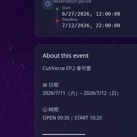
Reservation period
Start
6/27/2026, 12:00:00
Deadline
7/12/2026, 22:00:00
About this event
CutiVerse EP.2 泰可愛

📅 日期

2026/7/11（六）– 2026/7/12（日）

🕤 時間

OPEN 09:30｜START 10:20

━━━━━━━━━━━━━━
