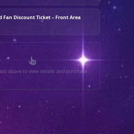
d Fan Discount Ticket – Front Area
pass above to view details and purchase