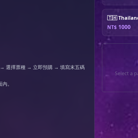
🇹🇭 Thailan
1000
NT$
→ 選擇票種 → 立即預購 → 填寫末五碼

Select a 
面內。
