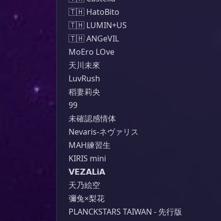
🇹🇭 HatoBito

🇹🇭 LUMIN+US

🇹🇭 ANGeVIL

MoEro LOve

天川未來

LuvRush

稻妻莉央

99

未確認感情体

Nevaris-ネヴァリス

MAH練習生

KIRIS mini

𝗩𝗘𝗭𝗔𝗟𝗶𝗔

天乃絵空

彌兔×梨花

PLANCKSTARS TAIWAN - 先行版
