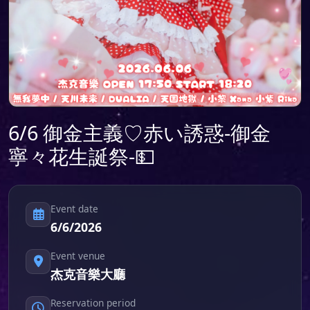
6/6 御金主義♡赤い誘惑-御金
寧々花生誕祭-💵
Event date
6/6/2026
Event venue
杰克音樂大廳
Reservation period