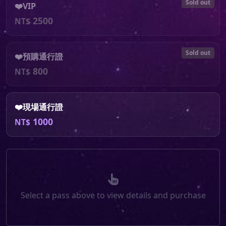
Sold out
❤️VIP
2500
NT$
Sold out
❤️預購通行證
800
NT$
❤️現場通行證
1000
NT$
Select a pass above to view details and purchase